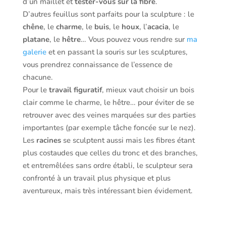
d’un maillet et
tester-vous sur la fibre
.
D’autres feuillus sont parfaits pour la sculpture : le
chêne
, le
charme
, le
buis
, le
houx
, l’
acacia
, le
platane
, le
hêtre
… Vous pouvez vous rendre sur
ma
galerie
et en passant la souris sur les sculptures,
vous prendrez connaissance de l’essence de
chacune.
Pour le
travail figuratif
, mieux vaut choisir un bois
clair comme le charme, le hêtre… pour éviter de se
retrouver avec des veines marquées sur des parties
importantes (par exemple tâche foncée sur le nez).
Les
racines
se sculptent aussi mais les fibres étant
plus costaudes que celles du tronc et des branches,
et entremêlées sans ordre établi, le sculpteur sera
confronté à un travail plus physique et plus
aventureux, mais très intéressant bien évidement.