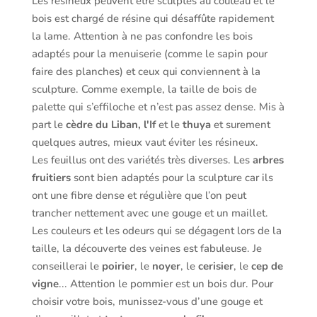
Les résineux peuvent être sculptés au couteau et le
bois est chargé de résine qui désaffûte rapidement
la lame. Attention à ne pas confondre les bois
adaptés pour la menuiserie (comme le sapin pour
faire des planches) et ceux qui conviennent à la
sculpture. Comme exemple, la taille de bois de
palette qui s’effiloche et n’est pas assez dense. Mis à
part le
cèdre du Liban, l'If
et le
thuya
et surement
quelques autres, mieux vaut éviter les résineux.
Les feuillus ont des variétés très diverses. Les
arbres
fruitiers
sont bien adaptés pour la sculpture car ils
ont une fibre dense et régulière que l’on peut
trancher nettement avec une gouge et un maillet.
Les couleurs et les odeurs qui se dégagent lors de la
taille, la découverte des veines est fabuleuse. Je
conseillerai le
poirier
, le
noyer
, le
cerisier
, le
cep de
vigne
... Attention le pommier est un bois dur. Pour
choisir votre bois, munissez-vous d’une gouge et